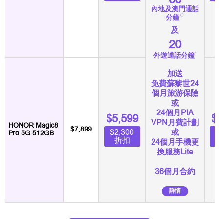
內地及澳門通話
♢
分鐘
及
20
˅
外遊通話分鐘
加送
免費蘇黎世24
個月旅游保險
或
24個月PIA
$5,599
$
VPN月費計劃
HONOR Magic8
$7,899
或
$2,300
Pro 5G 512GB
折扣
24個月手機更
換服務Lite
36個月合約
詳情