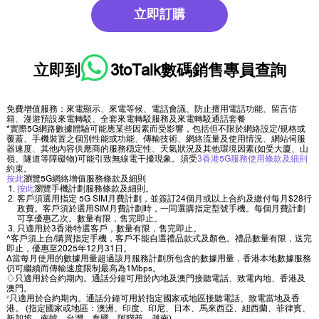
立即訂購
立即到
3toTalk數碼銷售專員
查詢
免費增值服務：來電顯示、來電等候、電話會議、防止擅用電話功能、留言信
箱、漫遊預設來電轉駁、全套來電轉駁服務及來電轉駁通話套餐
*實際5G網路數據體驗可能應某些因素而受影響，包括但不限於網絡設定/規格或
覆蓋、手機裝置之個別性能或功能、傳輸技術、網絡流量及使用情況、網站伺服
器速度、其他內容供應商的服務穏定性、天氣狀況及其他環境因素(如受大廈、山
嶺、隧道等障礙物)可能引致無線電干擾現象。須受
3香港5G服務使用條款及細則
約束。
按此
瀏覽5G網絡增值服務條款及細則
按此
瀏覽手機計劃服務條款及細則。
客戶須選用指定 5G SIM月費計劃，並簽訂24個月或以上合約及繳付每月$28行
政費。客戶須於選用SIM月費計劃時，一同選購指定型號手機。每個月費計劃
可享優惠乙次。數量有限，售完即止。
只適用於3香港特選客戶，數量有限，售完即止。
^客戶須上台/購買指定手機，客戶不能自選禮品款式及顏色。禮品數量有限，送完
即止，優惠至2025年12月31日。
∆當每月使用的數據用量超過該月服務計劃所包含的數據用量，香港本地數據服務
仍可繼續而傳輸速度限制最高為1Mbps。
♢只適用於合約期內。通話分鐘可用於內地及澳門接聽電話、致電內地、香港及
澳門。
˅只適用於合約期內。通話分鐘可用於指定國家或地區接聽電話、致電當地及香
港。 (指定國家或地區：澳洲、印度、印尼、日本、馬來西亞、紐西蘭、菲律賓、
新加坡、南韓、台灣、泰國、阿聯酋、越南)