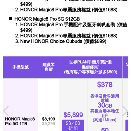
$499)
HONOR Magic8 Pro專屬服務權益 (價值$1688)
HONOR Magic8 Pro 5G 512GB
HONOR Magic8 Pro 手機配件及藍牙喇叭套裝 (價值
$499)
HONOR Magic8 Pro專屬服務權益 (價值$1688)
New HONOR Choice Cubuds (價值$599)
世界PLAN手機月費計劃
S
建議零
1
手機型號
機價優惠
售價
(現有客戶專享額外減多$500)
$378
香港及世界通用
數據
30
GB
其後香港本地任
$5,899
$
∆
用
HONOR Magic8
$8,199
(高達1Mbps)
$3,400
Pro 5G 1TB
$9,299
折扣
50