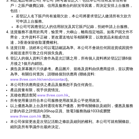
和記電話有限公司("本公司")將考慮登記人﹝包括本公司現有及非現有客
戶﹞之賬戶繳費記錄、信用及服務合約狀況等因素，而決定安排上台服務，
包括：
若登記人名下賬戶尚有逾期欠款，本公司將要求登記人繳清所有欠款方
可申請上台服務。
本公司可因應登記人的信用狀況及其它賬戶記錄，拒絕申請上台服務。
送貨服務不適用於馬湾，愉景灣，大嶼山，離島指定地區。如客戶因文件不
齊全，文件資料不正確，更改運送地址等相關事宜，以致貨品未能成功送
達，3香港保留收取運費權利。
送貨日期，須經本公司以電話確認為準。本公司不會就任何因送貨或因貨件
未能送達所引致之任何損失負責。
登記人的個人資料只會作為是次訂購之用，所有個人資料將於登記訂購6個
月後之1個月內銷毀。
廣告及屏幕圖片只供參考。產品圖片、規格及資料由供應商提供，並以實物
為準。有關任何查詢，請聯絡個別供應商 (聯絡資料:
www.three.com.hk/vendorcontact
)。
本公司對供應商提供之產品及服務恕不負任何責任。
產品貨量有限，視乎供貨情況。
其後收費請查閱
www.three.com.hk
。
所有使用量須符合本公司服務使用政策及公平使用政策。
以上優惠為新上台及特選現有客戶優惠，附帶有關條款及細則，優惠及服務
計劃內容之詳情請向3Shop店員、致電3服務熱線1033或瀏覽
www.three.com.hk
查詢。
本公司保留更改是次登記活動之條款及細則的權利。本公司可就有關條款、
細則及所有爭議作出最終決定。