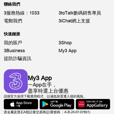
聯絡我們
3服務熱線：1033
3toTalk數碼銷售專員
電郵我們
3iChat網上支援
快速鏈接
我的賬戶
3Shop
3Business
My3 App
提防詐騙資訊
My3 App
一App在手，
盡享特選上台優惠
請循官方途徑下載應用程式，以減低裝置遭入侵的風險。
貴金屬及寶石A類註冊交易商(註冊號碼 ：A-B-24-07-07851)