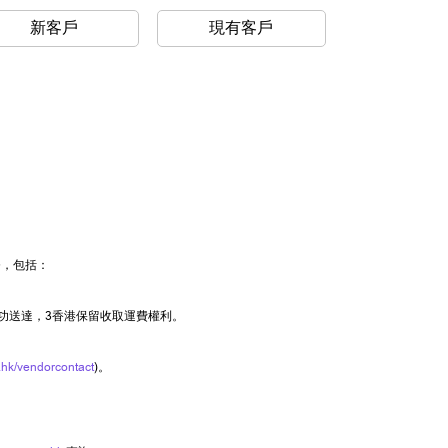
新客戶
現有客戶
務，包括：
功送達，3香港保留收取運費權利。
hk/vendorcontact
)。