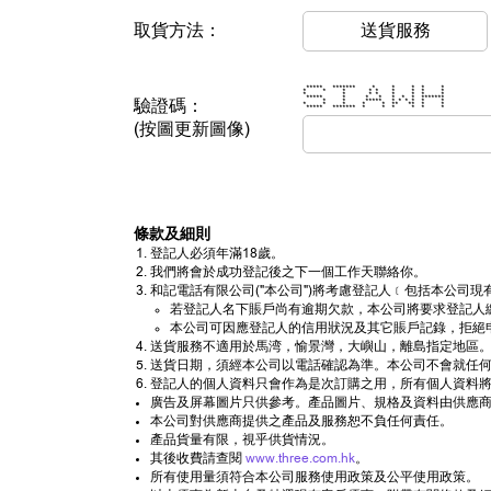
取貨方法：
送貨服務
***** ******* * * * * *
* * * * * * * * *
* * * * * * * *
***** * * * * * * *******
驗證碼：
* * ***** * * * * * *
* * * * * ** ** * *
***** ******* * * * * * *
(按圖更新圖像)
條款及細則
登記人必須年滿18歲。
我們將會於成功登記後之下一個工作天聯絡你。
和記電話有限公司("本公司")將考慮登記人﹝包括本公
若登記人名下賬戶尚有逾期欠款，本公司將要求登記人
本公司可因應登記人的信用狀況及其它賬戶記錄，拒絕
送貨服務不適用於馬湾，愉景灣，大嶼山，離島指定地區。
送貨日期，須經本公司以電話確認為準。本公司不會就任
登記人的個人資料只會作為是次訂購之用，所有個人資料將
廣告及屏幕圖片只供參考。產品圖片、規格及資料由供應商
本公司對供應商提供之產品及服務恕不負任何責任。
產品貨量有限，視乎供貨情況。
其後收費請查閱
www.three.com.hk
。
所有使用量須符合本公司服務使用政策及公平使用政策。