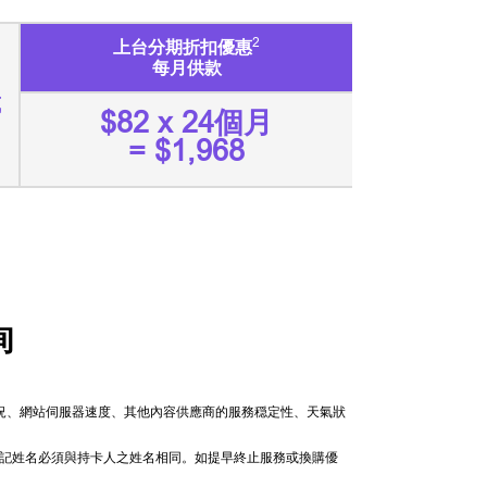
2
上台分期折扣優惠
每月供款
或
$82 x 24個月
= $1,968
詢
情況、網站伺服器速度、其他內容供應商的服務穏定性、天氣狀
戶登記姓名必須與持卡人之姓名相同。如提早終止服務或換購優