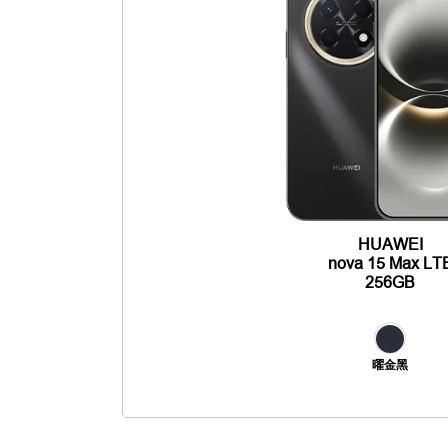
HUAWEI
nova 15 Max LT
256GB
曜金黑