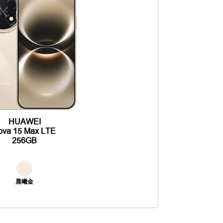
HUAWEI
ova 15 Max LTE
256GB
晨曦金