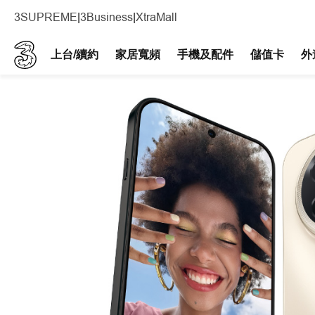
3SUPREME
|
3Business
|
XtraMall
上台/續約
家居寬頻
手機及配件​
儲值卡
外