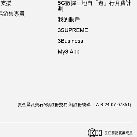
網上支援
5G數據三地自「遊」行月費計
劃
k數碼銷售專員
我的賬戶
3SUPREME
3Business
My3 App
貴金屬及寶石A類註冊交易商(註冊號碼 ：A-B-24-07-07851)