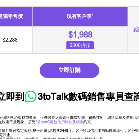
1
建議零售價
現有客戶享
$1,988
$2,288
$300折扣
立即訂購
立即到
3toTalk數碼銷售專員
查
限於網絡設定/規格或覆蓋、手機裝置之個別性能或功能、傳輸技術、網絡流量及使用
無線電干擾現象。須受
3香港5G服務使用條款及細則
約束。
機，並每月繳付指定金額(視乎所選型號)共24個月。客戶須以信用卡自動轉賬繳付，客
完即止。