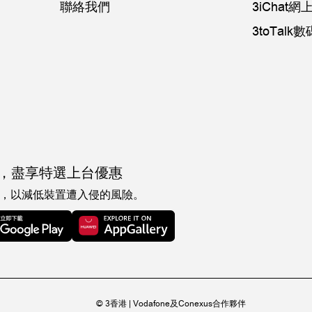
聯絡我們
3iChat
3toTal
，
盡享特選上台優惠
，以減低裝置遭入侵的風險。
© 3香港 | Vodafone及Conexus合作夥伴