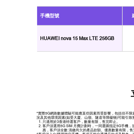
手機型號
HUAWEI nova 15 Max LTE 256GB
*實際5G網路數據體驗可能應某些因素而受影響，包括但不
況及其他環境因素(如受大廈、山嶺、隧道等障礙物)可能引致
只適用於3香港特選客戶，數量有限，售完即止。
客戶須選用5G SIM 月費計劃時，一同選購指定5G手
惠，客戶須全數 清繳尚欠的產品款額。優惠數量有限，售