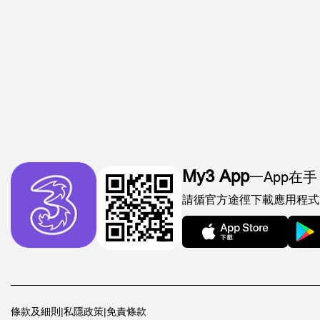
My3 App
一App在手
請循官方途徑下載應用程式
條款及細則
|
私隱政策
|
免責條款