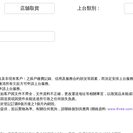
店舖取貨
上台類別：
司現有及非現有客戶﹞之賬戶繳費記錄、信用及服務合約狀況等因素，而決定安排上台服
繳清所有欠款方可申請上台服務。
申請上台服務。
如客戶因文件不齊全，文件資料不正確，更改運送地址等相關事宜，以致貨品未能成
何因送貨或因貨件未能送達所引致之任何損失負責。
於登記訂購6個月後之1個月內銷毀。
提供，並以實物為準。有關任何查詢，請聯絡個別供應商 (聯絡資料:
www.three.com.