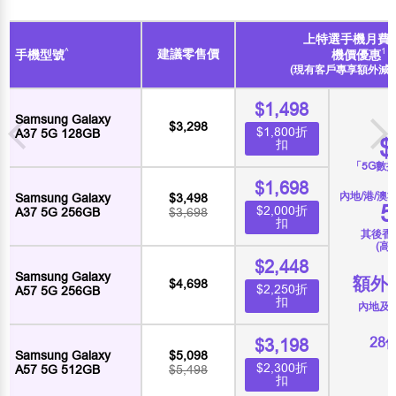
上特選手機月費
^
1
建議零售價
手機型號
機價優惠
(現有客戶專享額外減多$
$1,498
Samsung Galaxy
$3,298
$1,800折
A37 5G 128GB
$
扣
「5G數
$1,698
內地/港/
Samsung Galaxy
$3,498
5
$2,000折
A37 5G 256GB
$3,698
扣
其後香
(高達
$2,448
Samsung Galaxy
額外
$4,698
$2,250折
A57 5G 256GB
扣
內地及
28
$3,198
Samsung Galaxy
$5,098
$2,300折
A57 5G 512GB
$5,498
扣