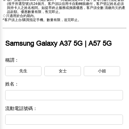
(視乎所選型號)共24個月。客戶須以信用卡自動轉賬繳付，客戶登記姓名必須
與持卡人之姓名相同。如提早終止服務或換購優惠，客戶須全數 清繳尚欠的產
品款額。優惠數量有限，售完即止。
♢只適用於合約期內。
^客戶須上台/購買指定手機。數量有限，送完即止。
Samsung Galaxy A37 5G | A57 5G
稱謂：
先生
女士
小姐
姓名：
流動電話號碼：