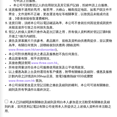
可申請上台服務。
本公司可因應登記人的信用狀況及其它賬戶記錄，拒絕申請上台服務。
送貨服務不適用於馬湾，愉景灣，大嶼山，離島指定地區。如客戶因文件不
齊全，文件資料不正確，更改運送地址等相關事宜，以致貨品未能成功送
達，3香港保留收取運費權利。
送貨日期，須經本公司以電話確認為準。本公司不會就任何因送貨或因貨件
未能送達所引致之任何損失負責。
登記人的個人資料只會作為是次訂購之用，所有個人資料將於登記訂購6個
月後之1個月內銷毀。
廣告及屏幕圖片只供參考。產品圖片、規格及資料由供應商提供，並以實物
為準。有關任何查詢，請聯絡個別供應商 (聯絡資料:
www.three.com.hk/vendorcontact
)。
本公司對供應商提供之產品及服務恕不負任何責任。
產品貨量有限，視乎供貨情況。
其後收費請查閱
www.three.com.hk
。
所有使用量須符合本公司服務使用政策及公平使用政策。
以上優惠為新上台及特選現有客戶優惠，附帶有關條款及細則，優惠及服務
計劃內容之詳情請向3Shop店員、致電3服務熱線1033或瀏覽
www.three.com.hk
查詢。
本公司保留更改是次登記活動之條款及細則的權利。本公司可就有關條款、
細則及所有爭議作出最終決定。
本人已詳細閱讀有關條款及細則及明白本人參加是次活動受有關條款及細
則約束，並同意和記電話有限公司使用本人所提供之上述個人資料作本活動之
用。