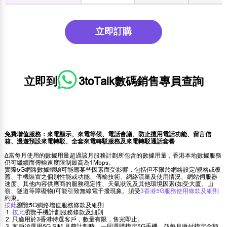
立即訂購
立即到
3toTalk數碼銷售專員
查詢
免費增值服務：來電顯示、來電等候、電話會議、防止擅用電話功能、留言信
箱、漫遊預設來電轉駁、全套來電轉駁服務及來電轉駁通話套餐
∆當每月使用的數據用量超過該月服務計劃所包含的數據用量，香港本地數據服務
仍可繼續而傳輸速度限制最高為1Mbps。
實際5G網路數據體驗可能應某些因素而受影響，包括但不限於網絡設定/規格或覆
蓋、手機裝置之個別性能或功能、傳輸技術、網絡流量及使用情況、網站伺服器
速度、其他內容供應商的服務穏定性、天氣狀況及其他環境因素(如受大廈、山
嶺、隧道等障礙物)可能引致無線電干擾現象。須受
3香港5G服務使用條款及細則
約束。
按此
瀏覽5G網絡增值服務條款及細則
按此
瀏覽手機計劃服務條款及細則
只適用於3香港特選客戶，數量有限，售完即止。
客戶須選用5G SIM 月費計劃時，一同選購指定5G手機，並每月繳付指定金額