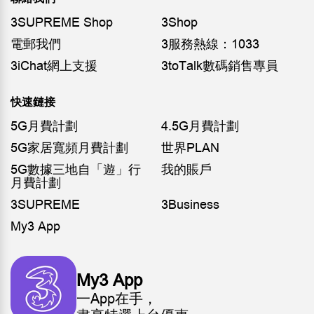
3SUPREME Shop
3Shop
電郵我們
3服務熱線：1033
3iChat網上支援
3toTalk數碼銷售專員
快速鏈接
5G月費計劃
4.5G月費計劃
5G家居寬頻月費計劃
世界PLAN
5G數據三地自「遊」行
我的賬戶
月費計劃
3SUPREME
3Business
My3 App
My3 App
一App在手，