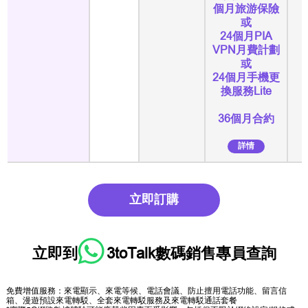
個月旅游保險
或
24個月PIA
VPN月費計劃
或
24個月手機更
換服務Lite
36個月合約
詳情
立即訂購
立即到
3toTalk數碼銷售專員
查詢
免費增值服務：來電顯示、來電等候、電話會議、防止擅用電話功能、留言信
箱、漫遊預設來電轉駁、全套來電轉駁服務及來電轉駁通話套餐