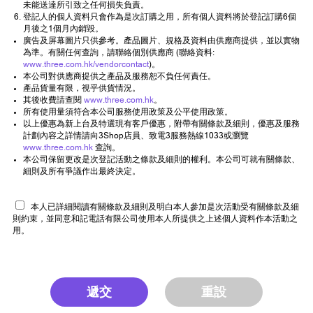
未能送達所引致之任何損失負責。
登記人的個人資料只會作為是次訂購之用，所有個人資料將於登記訂購6個
月後之1個月內銷毀。
廣告及屏幕圖片只供參考。產品圖片、規格及資料由供應商提供，並以實物
為準。有關任何查詢，請聯絡個別供應商 (聯絡資料:
www.three.com.hk/vendorcontact
)。
本公司對供應商提供之產品及服務恕不負任何責任。
產品貨量有限，視乎供貨情況。
其後收費請查閱
www.three.com.hk
。
所有使用量須符合本公司服務使用政策及公平使用政策。
以上優惠為新上台及特選現有客戶優惠，附帶有關條款及細則，優惠及服務
計劃內容之詳情請向3Shop店員、致電3服務熱線1033或瀏覽
www.three.com.hk
查詢。
本公司保留更改是次登記活動之條款及細則的權利。本公司可就有關條款、
細則及所有爭議作出最終決定。
本人已詳細閱讀有關條款及細則及明白本人參加是次活動受有關條款及細
則約束，並同意和記電話有限公司使用本人所提供之上述個人資料作本活動之
用。
遞交
重設