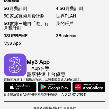
快速鏈接
5G月費計劃
4.5G月費計劃
5G家居寬頻月費計劃
世界PLAN
5G數據三地自「遊」行
我的賬戶
月費計劃
3SUPREME
3Business
My3 App
My3 App
一App在手，
盡享特選上台優惠
請循官方途徑下載應用程式，以減低裝置遭入侵的風險。
貴金屬及寶石A類註冊交易商(註冊號碼 ：A-B-24-07-07851)
條款及細則
|
私隱政策
|
免責條款