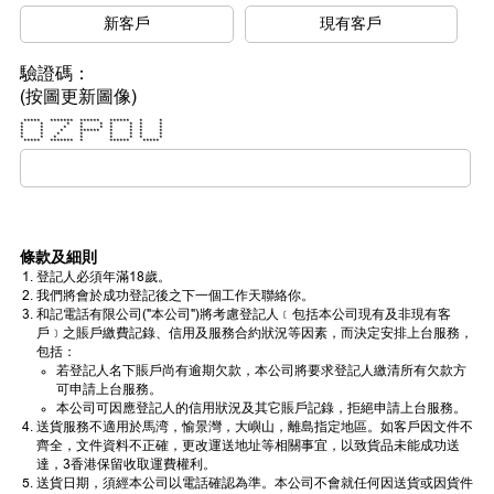
新客戶
現有客戶
驗證碼：
(按圖更新圖像)
***** ******* ****** ****** * *
* * * * * * * * *
* * * * * * * * *
* * * ****** * * * *
* * * * * * * *
* * * * * * * *
***** ******* * ****** *****
條款及細則
登記人必須年滿18歲。
我們將會於成功登記後之下一個工作天聯絡你。
和記電話有限公司("本公司")將考慮登記人﹝包括本公司現有及非現有客
戶﹞之賬戶繳費記錄、信用及服務合約狀況等因素，而決定安排上台服務，
包括：
若登記人名下賬戶尚有逾期欠款，本公司將要求登記人繳清所有欠款方
可申請上台服務。
本公司可因應登記人的信用狀況及其它賬戶記錄，拒絕申請上台服務。
送貨服務不適用於馬湾，愉景灣，大嶼山，離島指定地區。如客戶因文件不
齊全，文件資料不正確，更改運送地址等相關事宜，以致貨品未能成功送
達，3香港保留收取運費權利。
送貨日期，須經本公司以電話確認為準。本公司不會就任何因送貨或因貨件