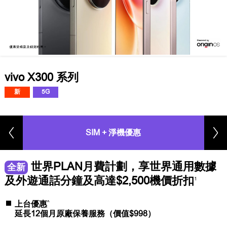
vivo X300 系列
新
5G
SIM + 淨機優惠
世界PLAN月費計劃，享世界通用數據
全新
及外遊通話分鐘及高達$2,500機價折扣
1
^
上台優惠
延長12個月原廠保養服務（價值$998）