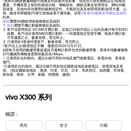
*實際5G網路數據體驗可能應某些因素而受影響，包括但不限於網絡設定/規格或
覆蓋、手機裝置之個別性能或功能、傳輸技術、網絡流量及使用情況、網站伺服
器速度、其他內容供應商的服務穏定性、天氣狀況及其他環境因素(如受大廈、山
嶺、隧道等障礙物)可能引致無線電干擾現象。須受
3香港5G服務使用條款及細則
約束。
按此
瀏覽5G網絡增值服務條款及細則
按此
瀏覽手機計劃服務條款及細則。
客戶須選用指定 5G SIM月費計劃，並簽訂24個月或以上合約及繳付每月$28行
政費。客戶須於選用SIM月費計劃時，一同選購指定型號手機。每個月費計劃
可享優惠乙次。數量有限，售完即止。
只適用於3香港特選客戶，數量有限，售完即止。
^客戶須上台/購買指定手機，優惠至202512月31日。
∆當每月使用的數據用量超過該月服務計劃所包含的數據用量，香港本地數據服務
仍可繼續而傳輸速度限制最高為1Mbps。
♢只適用於合約期內。通話分鐘可用於內地及澳門接聽電話、致電內地、香港及
澳門。
˅只適用於合約期內。通話分鐘可用於指定國家或地區接聽電話、致電當地及香
港。 (指定國家或地區：澳洲、印度、印尼、日本、馬來西亞、紐西蘭、菲律賓、
新加坡、南韓、台灣、泰國、阿聯酋、越南)
vivo X300 系列
稱謂：
先生
女士
小姐