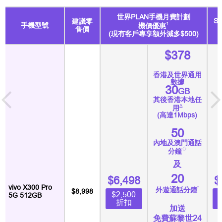
世界PLAN手機月費計劃
S
建議零
1
手機型號
機價優惠
售價
(現有客戶專享額外減多$500)
$378
香港及世界通用
數據
30
GB
其後香港本地任
∆
用
(高達1Mbps)
50
內地及澳門通話
♢
分鐘
及
20
$6,498
$
vivo X300 Pro
˅
外遊通話分鐘
$8,998
$2,500
5G 512GB
折扣
加送
免費蘇黎世24