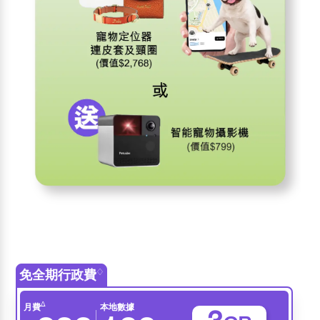
免全期行政費
♢
∆
月費
本地數據