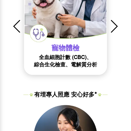
寵物體檢
全血細胞計數 (CBC)、​
綜合生化檢查、電解質分析​
有埋專人照應​ 安心好多*