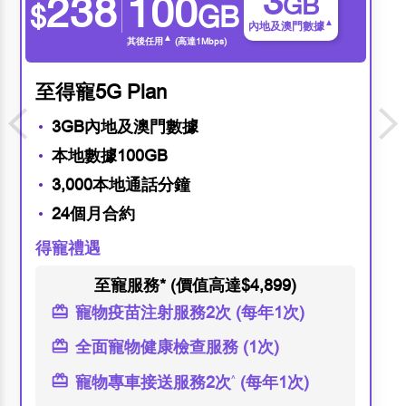
3
238
100
GB
$
GB
▲
內地及澳門
數據
▲
其後任用
(高達1Mbps)
至得寵5G Plan
3GB內地及澳門數據
本地數據100GB
3,000本地通話分鐘
24個月合約
得寵禮遇
至寵服務*
(價值高達$4,899)
寵物疫苗注射服務2次 (每年1次)
全面寵物健康檢查服務 (1次)
寵物專車接送服務2次
^
(每年1次)