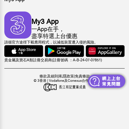
My3 App
一App在手，
盡享特選上台優惠
請循官方途徑下載應用程式，以減低裝置遭入侵的風險。
貴金屬及寶石A類註冊交易商(註冊號碼 ：A-B-24-07-07851)
條款及細則
|
私隱政策
|
免責條款
© 3香港 | Vodafone及Conexus合作夥伴