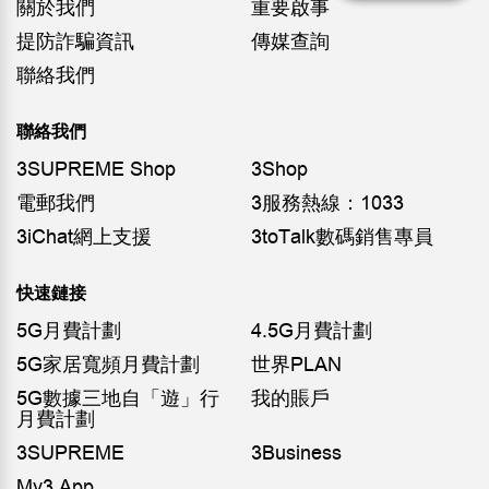
關於我們
重要啟事
提防詐騙資訊
傳媒查詢
聯絡我們
聯絡我們
3SUPREME Shop
3Shop
電郵我們
3服務熱線：1033
3iChat網上支援
3toTalk數碼銷售專員
快速鏈接
5G月費計劃
4.5G月費計劃
5G家居寬頻月費計劃
世界PLAN
5G數據三地自「遊」行
我的賬戶
月費計劃
3SUPREME
3Business
My3 App