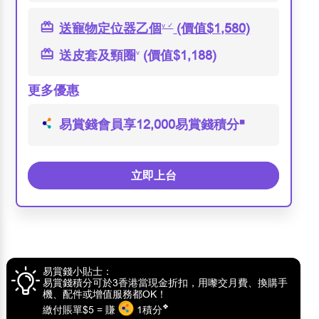
送寵物定位器乙個
v ✓
(價值$1,580)
送皮套及頸圈
v
(價值$1,188)
更多優惠
易賞錢會員享12,000易賞錢
積分
◼
立即上台
立即上台
易賞錢小貼士：
易賞錢積分可於3香港當現金折扣，用嚟交月費、換購手
機、配件或增值服務都OK！
❖
繳付賬單$5 = 賺
1積分