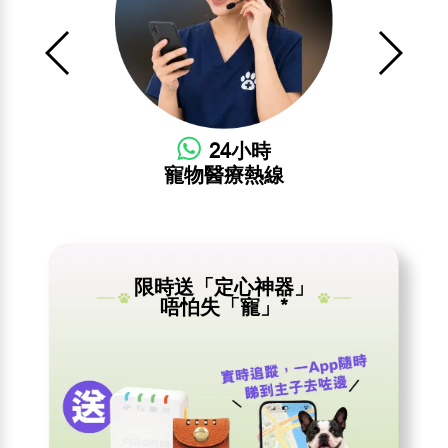
24小時​
寵物醫療熱線​
限時送「定心神器」
唔怕失「寵」*