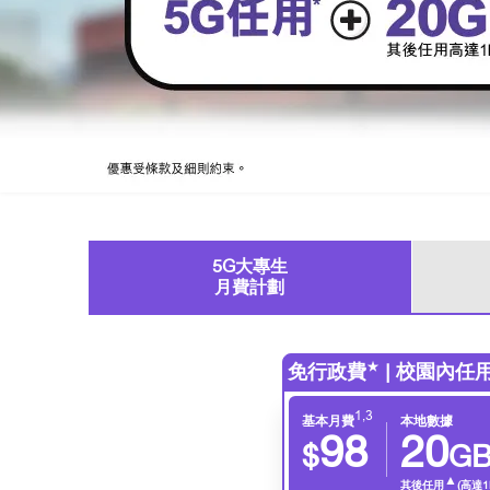
5G大專生
月費計劃
★
免行政費
| 校園內任
1,3
基本月費
本地數據
98
20
$
G
▲
其後任用
(高達1