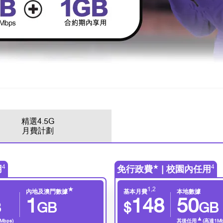
精選4.5G
月費計劃
4
★
4
用
免行政費
| 校園內任用
★
1,2
內地及澳門數據
基本月費
本地數據
1
148
50
B
GB
$
GB
▲
Mbps)
其後任用
(高達1Mb