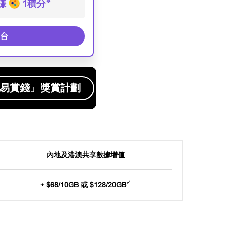
❖
 賺
1積分
台
易賞錢」獎賞計劃
內地及港澳共享數據增值
✓
+ $68/10GB 或 $128/20GB