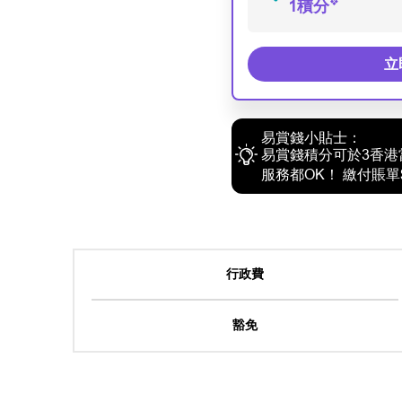
❖
1積分
立
易賞錢小貼士：
易賞錢積分可於3香
服務都OK！
繳付賬單$
行政費
豁免