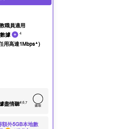
教職員適用
4
用數據
▲
任用高達1Mbps
)
#,6,7
數據盡情聽
額外5GB本地數