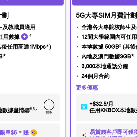
計劃
5G大專SIM月費計劃
生及教職員適用
全港各大專院校師生及
4
可任用數據
12間大學範圍內可任
▲
2
其後任用高達1Mbps
)
本地數據 50GB
(其後
★
★
B
內地及澳門數據3GB
3,000本地通話分鐘
24個月合約
更多優惠
+$32.5/月
#,6,7
本地數據盡情聽
任用KKBOX本地
易賞錢客戶即可獲得
單$5 = 賺