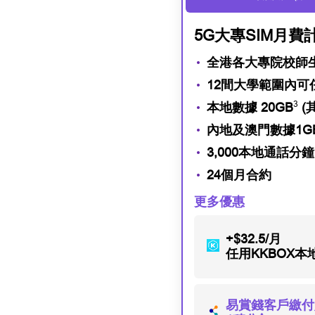
5G大專SIM月費
全港各大專院校師
12間大學範圍內
3
本地數據 20GB
(
內地及澳門數據1G
3,000本地通話分鐘
24個月合約
更多優惠
+$32.5/月
任用KKBOX
易賞錢客戶繳付賬