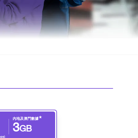
★
內地及澳門數據
3
GB
ps)