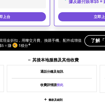
據及繳付賬單$5 =
即上台
立即上
了解「
港當現金折扣，用嚟交月費、換購手機、配件或增值
❖
5 = 賺
1積分
其後本地服務及其他收費
通話分鐘及短訊
收費詳情請
按此
條款及細則