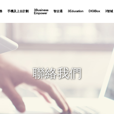
3Business
務
手機及上台計劃
智企通
3Education
DIGIBox
3智城
Empower
聯絡我們