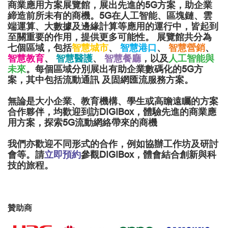
商業應用方案展覽館，展出先進的5G方案，助企業
締造前所未有的商機。5G在人工智能、區塊鏈、雲
端運算、大數據及邊緣計算等應用的運行中，皆起到
至關重要的作用，提供更多可能性。 展覽館共分為
七個區域，包括
智慧城市
、
智慧港口
、
智慧營銷
、
智慧教育
、
智慧醫護
、
智慧餐廳
，以及
人工智能與
未來
。每個區域分別展出有助企業數碼化的5G方
案，其中包括流動通訊 及固網匯流服務方案。
無論是大小企業、教育機構、學生或高瞻遠矚的方案
合作夥伴，均歡迎到訪DIGIBox，體驗先進的商業應
用方案，探索5G流動網絡帶來的商機
我們亦歡迎不同形式的合作，例如協辦工作坊及研討
會等。請
立即預約
參觀DIGIBox，體會結合創新與科
技的旅程。
贊助商