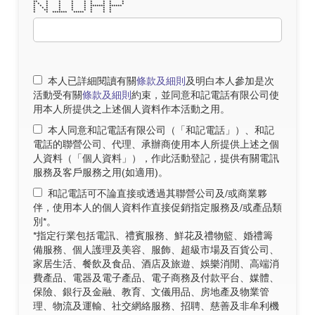
* * ******* * * * * ******
** * * * * * * * *
* * * * * * * * * *
* * * * * * ******* ******
* * * * * * * * *
* ** * * * * * *
* * ******* ***** * * *
本人已詳細閱讀有關
條款及細則
及明白本人參加是次
活動受有關
條款及細則
約束，並同意和記電話有限公司使
用本人所提供之上述個人資料作本活動之用。
本人同意和記電話有限公司（「和記電話」）、和記
電話的聯營公司、代理、承辦商使用本人所提供上述之個
人資料（「個人資料」），作此活動登記，提供有關電訊
服務及客戶服務之用(如適用)。
和記電話可不論直接或透過其聯營公司及/或商業夥
伴，使用本人的個人資料作直接促銷指定服務及/或產品類
別*。
*指定行業包括電訊、禮賓服務、鮮花及禮物籃、婚禮籌
備服務、個人護理及美容、服飾、超級市場及百貨公司、
家居生活、餐飲及食品、酒店及旅遊、娛樂消閒、高端消
費產品、電器及電子產品、電子商務及付款平台、媒體、
保險、銀行及金融、教育、文儀用品、房地產及物業管
理、物流及運輸、社交網絡服務、招聘、慈善及非牟利機