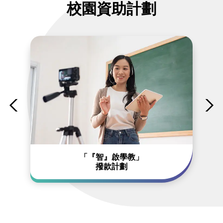
校園資助計劃
「『智』啟學教」
撥款計劃