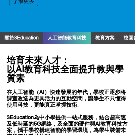
關於3Education
人工智能教育科技
教育方案
校園
培育未來人才：
以AI教育科技全面提升教與學
質素
在人工智能（AI）快速發展的年代，學校正逐步將
課室改造為更具活力的互動空間，讓學生不只懂得
使用科技，更能真正掌握技術。
3Education為中小學提供一站式服務，結合超高速
及低時延的5G網絡，及全面的硬件與AI教育科技方
案，攜手學校構建智能的學習環境，為學生裝備未