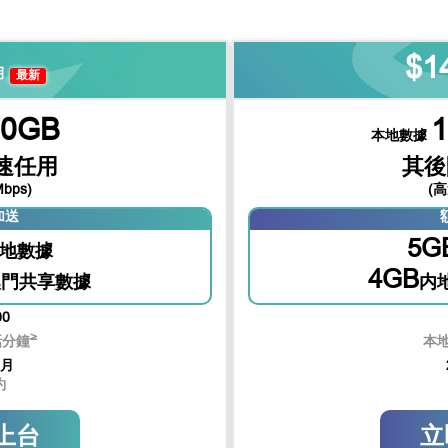
$1
月
最新
30GB
本地數據
速任用
其後
bps)
(高
加送
5G
地數據
4GB
澳門共享數據
内
00
≥
話分鐘
本
個月
約
上台
立