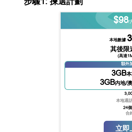
步驟1: 揀選計劃
$98
/
本地數據
其後限
(高達1M
額外
3GB
本
3GB
内地/
3,0
本地通
24
合
立即