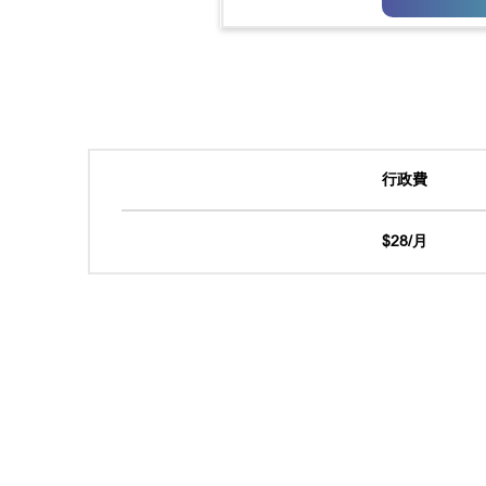
行政費
$28/月