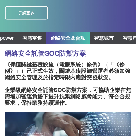
power
智慧零售
網絡安全及合規
智慧城市
智慧
網絡安全託管SOC防禦方案
《保護關鍵基礎設施（電腦系統）條例》（「《條
例》」）已正式生效，關鍵基礎設施營運者必須加強
網絡安全管理及於指定時限內應對突發狀況。
企業級網絡安全託管SOC防禦方案，可協助企業在無
需增加營運負擔下提升抗禦網絡威脅能力、符合合規
要求，保持業務持續運作。