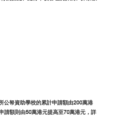
每所公帑資助學校的累計申請額由200萬港
申請額則由50萬港元提高至70萬港元，詳