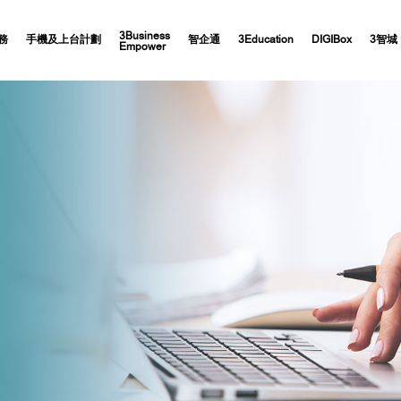
3Business
務
手機及上台計劃
智企通
3Education
DIGIBox
3智城
Empower