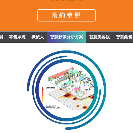
扇
零售系統
機械人
智慧影像分析方案
智慧美容鏡
智慧銷售