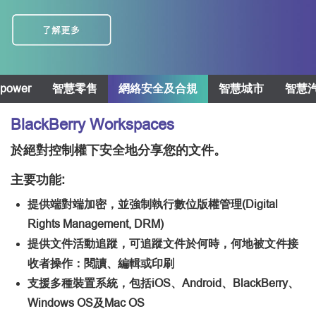
power
智慧零售
網絡安全及合規
智慧城市
智慧
BlackBerry Workspaces
於絕對控制權下安全地分享您的文件。
主要功能:
提供端對端加密，並強制執行數位版權管理(Digital
Rights Management, DRM)
提供文件活動追蹤，可追蹤文件於何時，何地被文件接
收者操作：閱讀、編輯或印刷
支援多種裝置系統，包括iOS、Android、BlackBerry、
Windows OS及Mac OS