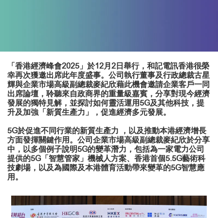
「香港經濟峰會2025」於12月2日舉行，和記電訊香港很榮
幸再次獲邀出席此年度盛事。公司執行董事及行政總裁古星
輝與企業市場高級副總裁麥紀欣藉此機會邀請企業客戶一同
出席論壇，聆聽來自政商界的重量級嘉賓，分享對現今經濟
發展的獨特見解，並探討如何靈活運用5G及其他科技，提
升及加強「新質生產力」，促進經濟多元發展。
5G於促進不同行業的新質生產力 ，以及推動本港經濟增長
方面發揮關鍵作用。公司企業市場高級副總裁麥紀欣於分享
中，以多個例子說明5G的變革潛力，包括為一家電力公司
提供的5G「智慧管家」機械人方案、香港首個5.5G藝術科
技劇場，以及為國際及本港體育活動帶來變革的5G智慧應
用。