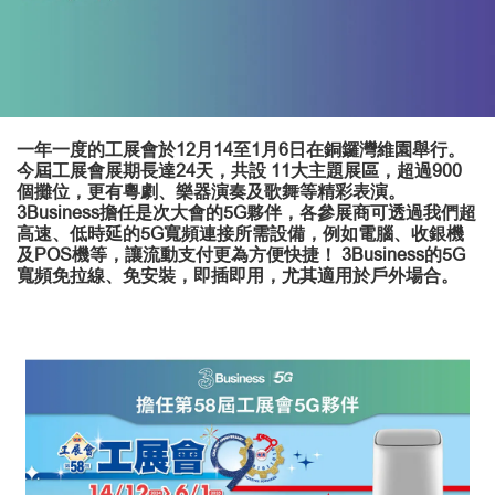
一年一度的工展會於12月14至1月6日在銅鑼灣維園舉行。
今屆工展會展期長達24天，共設 11大主題展區，超過900
個攤位，更有粵劇、樂器演奏及歌舞等精彩表演。
3Business擔任是次大會的5G夥伴，各參展商可透過我們超
高速、低時延的5G寬頻連接所需設備，例如電腦、收銀機
及POS機等，讓流動支付更為方便快捷！ 3Business的5G
寬頻免拉線、免安裝，即插即用，尤其適用於戶外場合。