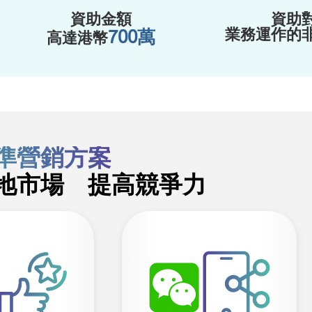
資助金額
資助
業務運作的
700萬
高達港幣
準營銷方案
地市場 提高競爭力