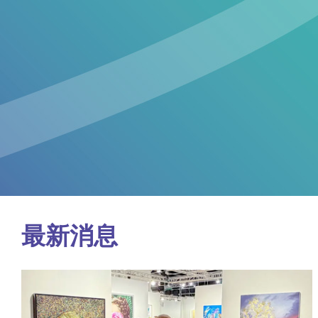
頻：網絡全覆蓋計劃
智慧免觸式停車場
頻，為辦公室配備5G MESH Wi-Fi，享受真正無間斷瀏
透過5G網絡，駕駛者毋須拍卡亦可自
泊車費用。
最新消息